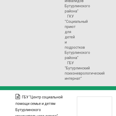
инвалидов
Бутурлинского
района"
ГКУ
"Социальный
приют
для
детей
и
подростков
Бутурлинского
района"
ГБУ
"Бутурлинский
психоневрологический
интернат"
ГБУ "Центр социальной
помощи семье и детям
Бутурлинского