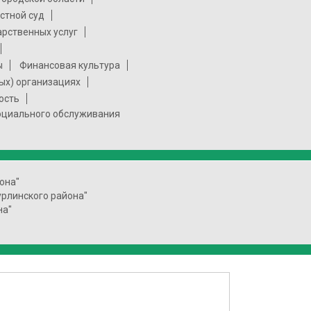
стной суд
арственных услуг
ы
Финансовая культура
ых) организациях
ость
социального обслуживания
она"
урлинского района"
на"