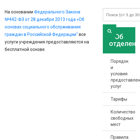
На основании
Федерального Закона
№442-ФЗ от 28 декабря 2013 года «Об
основах социального обслуживания
граждан в Российской Федерации"
все
Об
услуги учреждения предоставляются на
отделени
бесплатной основе.
Порядок
и
условия
предоставле
услуг
Тарифы
Количество
свободных
мест
Правила