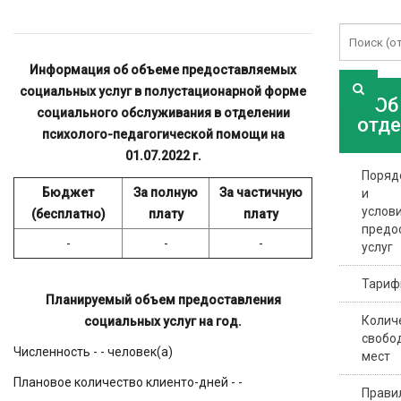
Информация об объеме предоставляемых
социальных услуг в полустационарной форме
Об
социального обслуживания в отделении
отд
психолого-педагогической помощи на
01.07.2022 г.
Поряд
Бюджет
За полную
За частичную
и
услов
(бесплатно)
плату
плату
предо
-
-
-
услуг
Тари
Планируемый объем предоставления
Колич
социальных услуг на год.
свобо
Численность - - человек(а)
мест
Плановое количество клиенто-дней - -
Прави