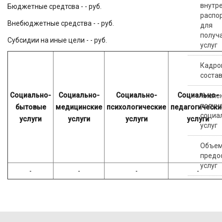
внутр
Бюджетные средтсва - - руб.
распо
Внебюджетные средства - - руб.
для
получ
Субсидии на иные цели - - руб.
услуг
Кадро
соста
Социально-
Социально-
Социально-
Социально-
Числе
получ
бытовые
медицинские
психологические
педагогически
социа
услуги
услуги
услуги
услуги
услуг
Объе
предо
услуг
-
-
-
-