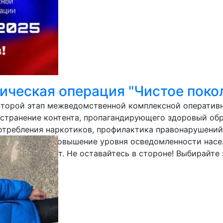
ческая операция "Чистое поко
т второй этап межведомственной комплексной операти
остранение контента, пропагандирующего здоровый об
потребления наркотиков, профилактика правонарушени
и молодежи, повышение уровня осведомленности насе
аконный оборот. Не оставайтесь в стороне! Выбирайте