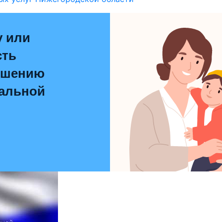
у или
сть
чшению
иальной