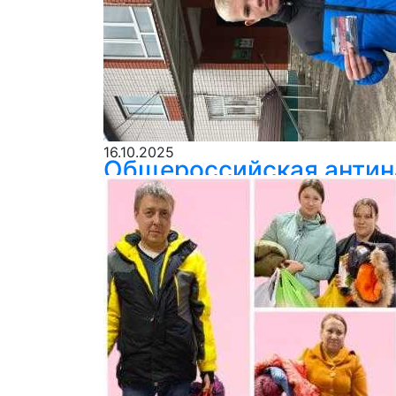
16.10.2025
Общероссийская антин
В рамках II этапа Общероссийской анти
«Сообщи, где торгуют смертью!» для жи
власти, общественности и населения в 
работа о необходимости предоставления
присоединиться к акции и внести свой 