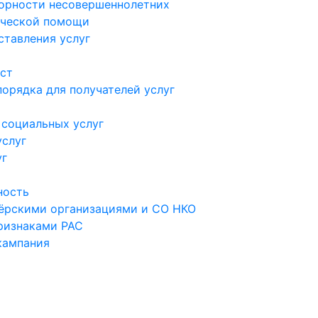
орности несовершеннолетних
ической помощи
ставления услуг
ст
орядка для получателей услуг
 социальных услуг
услуг
уг
ность
тёрскими организациями и СО НКО
ризнаками РАС
кампания