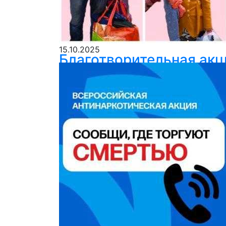
15.10.2025
Благотворительная ак
Сегодня в нашем Центре совместно с во
«Хорошая вещь». В акции приняли учас
вещи: одежду, обувь и игрушки. Главно
Ваши руки и сердца могут помочь мног